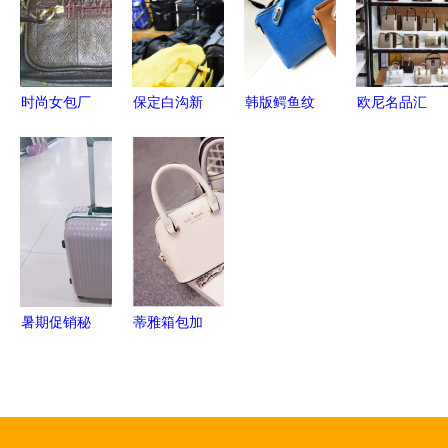
场洞察
有戏——箱
5个关键步
包销售攻略
骤
时尚女包厂
保定白沟新
韩版鳄鱼纹
欧尼名品汇
家直销定制
城:线上营
复古压花纹
箱包生活馆
方案 杭州
销成交额突
女包批发指
集宁皮革城
伯如利箱包
破150亿元
南 时尚与
中的品质甄
专注打造品
箱包销售再
品质的完美
选之地
牌亮点
创新高
结合
暑期促销秘
蒂雅箱包加
籍 二楼箱
盟全解析
包组点燃开
费用、联系
学季购物热
方式与市场
潮
表现一网打