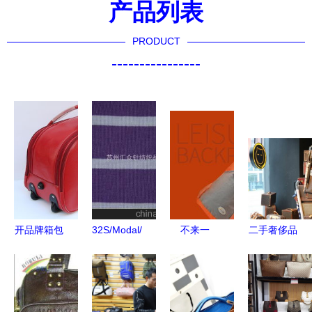
产品列表
PRODUCT
----------------
开品牌箱包
32S/Modal/Cotton
不来一
二手奢侈品
代理店常用
1+1面料 箱
个“包”治百
箱包出手全
的定价方法
包销售新宠
病，怎么敢
攻略 从评
的工艺与市
说年底营销
估到成交的